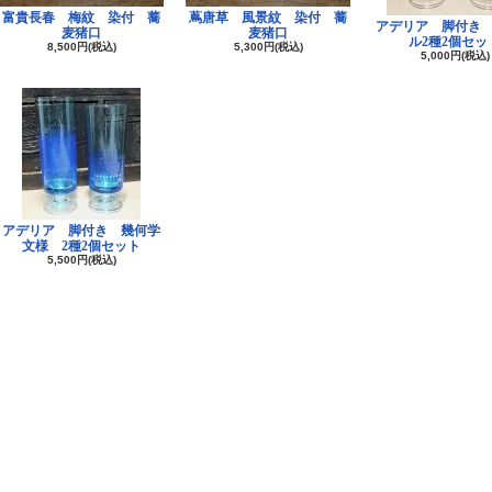
富貴長春 梅紋 染付 蕎
蔦唐草 風景紋 染付 蕎
江戸縮緬 
アデリア 脚付き
麦猪口
麦猪口
ル2種2個セッ
8,500円(税込)
5,300円(税込)
5,000円(税込)
江戸縮緬 
木綿型染め
木綿中型染
木綿中型染
アデリア 脚付き 幾何学
文様 2種2個セット
5,500円(税込)
木綿中型染
木綿更紗 
縮緬 はぎ
江戸縮緬 
一越縮緬 