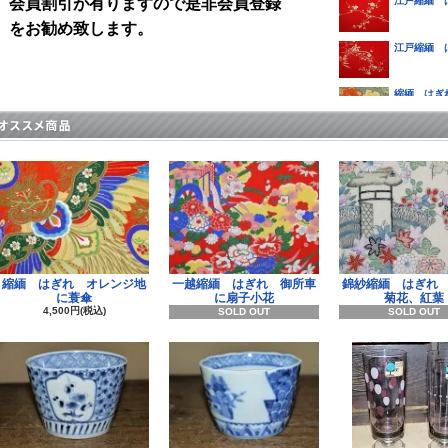
会員割引が有りますので是非会員登録
江戸縮緬 
をお勧め致します。
江戸縮緬 
縮緬 はぎ
縮緬 はぎ
江戸縮緬 
江戸縮緬 
縮緬 はぎ
縮緬 はぎれ オレンジ地
一越縮緬 はぎれ 御所車
錦紗縮緬 はぎれ
に蓑傘
に扇子小花
菊花、紅葉
4,500円(税込)
SOLD OUT
SOLD OUT
江戸縮緬 
江戸縮緬 
江戸縮緬 