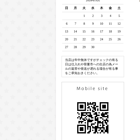
2026年9月
日
月
火
水
木
金
土
1
2
3
4
5
6
7
8
9
10
11
12
13
14
15
16
17
18
19
20
21
22
23
24
25
26
27
28
29
30
当店は年中無休ですがチェックの有る
日は仕入れや骨董市への出店の為メー
ルの返答や発送が遅れる場合が有る事
をご承知おきください。