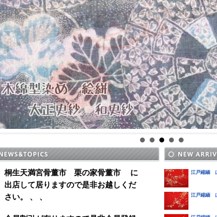
桐生天満宮骨董市 栗の家骨董市 に
江戸縮緬 
出店して居りますので是非お越しくだ
江戸縮緬 
さい。 、 、