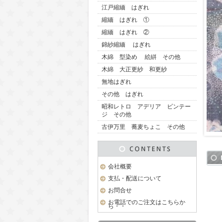
江戸縮緬 はぎれ
縮緬 はぎれ ①
縮緬 はぎれ ②
錦紗縮緬 はぎれ
木綿 型染め 絵絣 その他
木綿 大正更紗 和更紗
無地はぎれ
その他 はぎれ
昭和レトロ アデリア ビンテー
ジ その他
古伊万里 蕎麦ちょこ その他
会社概要
支払・配送について
お問合せ
お電話でのご注文はこちらか
ら・・