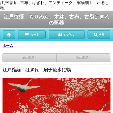
江戸縮緬、古布、はぎれ、アンティーク、縮緬細工、吊るし
雛、
江戸縮緬、ちりめん、木綿、古布、古裂はぎれ
の藍器
カート
ログイン
検索
ホーム
前の商品へ
次の商品へ
江戸縮緬 はぎれ 扇子流水に鶴