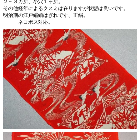
２～３カ所、小穴１ヶ所。
その他経年によるクスミは在りますが状態は良いです。
明治期の江戸縮緬はぎれです、正絹。
ネコポス対応。