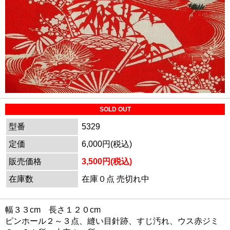
SOLD OUT
型番
5329
定価
6,000円(税込)
販売価格
3,500円(税込)
在庫数
在庫０点 売切れ中
幅３３cm 長さ１２０cm
ピンホール２～３点、縫い目針跡、すじ汚れ、ウス赤ジミ