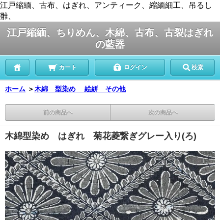
江戸縮緬、古布、はぎれ、アンティーク、縮緬細工、吊るし
雛、
江戸縮緬、ちりめん、木綿、古布、古裂はぎれ
の藍器
カート
ログイン
検索
ホーム
＞
木綿 型染め 絵絣 その他
前の商品へ
次の商品へ
木綿型染め はぎれ 菊花菱繋ぎグレー入り(ろ)