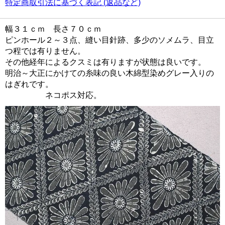
特定商取引法に基づく表記 (返品など)
幅３１ｃｍ 長さ７０ｃｍ
ピンホール２～３点、縫い目針跡、多少のソメムラ、目立
つ程では有りません。
その他経年によるクスミは有りますが状態は良いです。
明治～大正にかけての糸味の良い木綿型染めグレー入りの
はぎれです。
ネコポス対応。