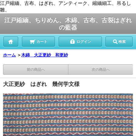
江戸縮緬、古布、はぎれ、アンティーク、縮緬細工、吊るし
雛、
江戸縮緬、ちりめん、木綿、古布、古裂はぎれ
の藍器
カート
ログイン
検索
ホーム
＞
木綿 大正更紗 和更紗
前の商品へ
次の商品へ
大正更紗 はぎれ 幾何学文様