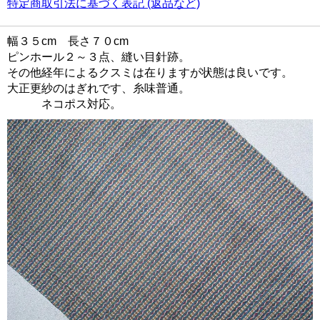
特定商取引法に基づく表記 (返品など)
幅３５cm 長さ７０cm
ピンホール２～３点、縫い目針跡。
その他経年によるクスミは在りますが状態は良いです。
大正更紗のはぎれです、糸味普通。
ネコポス対応。