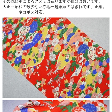
その他経年によるクスミは在りますが状態は良いです。
大正～昭和の数少ない赤地一越縮緬のはぎれです、正絹。
ネコポス対応。