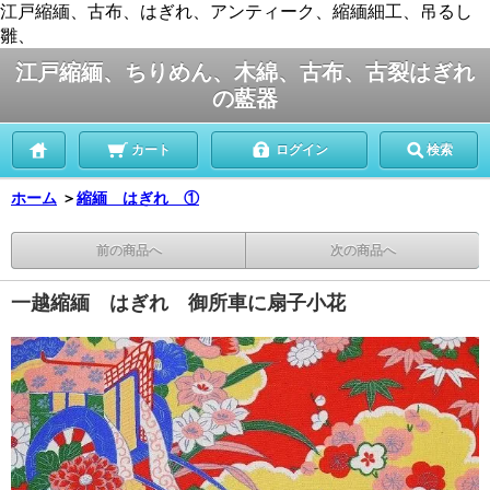
江戸縮緬、古布、はぎれ、アンティーク、縮緬細工、吊るし
雛、
江戸縮緬、ちりめん、木綿、古布、古裂はぎれ
の藍器
カート
ログイン
検索
ホーム
＞
縮緬 はぎれ ①
前の商品へ
次の商品へ
一越縮緬 はぎれ 御所車に扇子小花