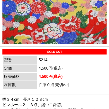
SOLD OUT
型番
5214
定価
4,500円(税込)
販売価格
4,500円(税込)
在庫数
在庫０点 売切れ中
幅３４cm 長さ１２３cm
ピンホール２～３点、縫い目針跡。