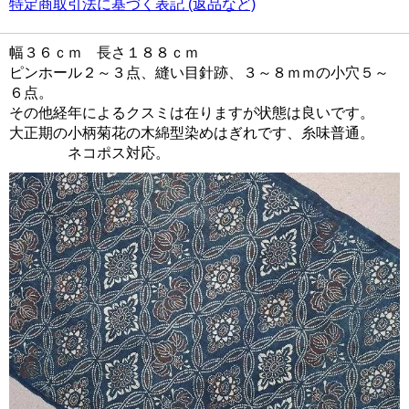
特定商取引法に基づく表記 (返品など)
幅３６ｃｍ 長さ１８８ｃｍ
ピンホール２～３点、縫い目針跡、３～８ｍｍの小穴５～
６点。
その他経年によるクスミは在りますが状態は良いです。
大正期の小柄菊花の木綿型染めはぎれです、糸味普通。
ネコポス対応。