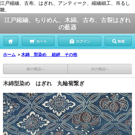
江戸縮緬、古布、はぎれ、アンティーク、縮緬細工、吊るし
雛、
江戸縮緬、ちりめん、木綿、古布、古裂はぎれ
の藍器
カート
ログイン
検索
ホーム
＞
木綿 型染め 絵絣 その他
前の商品へ
次の商品へ
木綿型染め はぎれ 丸輪菊繋ぎ