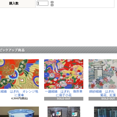
購入数
縮緬 はぎれ オレンジ地
一越縮緬 はぎれ 御所車
錦紗縮緬 はぎれ
に蓑傘
に扇子小花
菊花、紅葉
4,500円(税込)
SOLD OUT
SOLD OUT