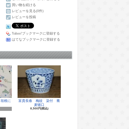
買い物を続ける
レビューを見る(0件)
レビューを投稿
Yahoo!ブックマークに登録する
はてなブックマークに登録する
 垣根に
富貴長春 梅紋 染付 蕎
麦猪口
8,500円(税込)