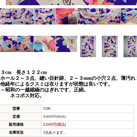
３cm 長さ１２２cm
ンホール２～３点、縫い目針跡、２～３mmの小穴２点、薄汚れ
の他経年によるクスミは在りますが状態は良いです。
正～昭和の一越縮緬のはぎれです、正絹。
コポス対応。
型番
5106
定価
3,800円(税込)
販売価格
2,000円(税込)
在庫状況
3点あります。