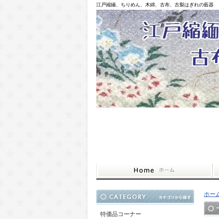
江戸縮緬、ちりめん、木綿、古布、古裂はぎれの藍器
ホー
特価品コーナー