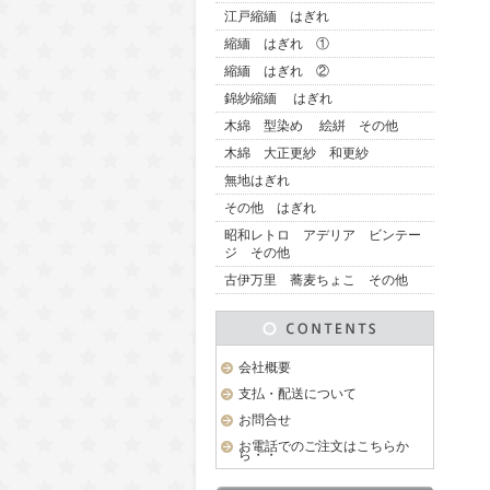
江戸縮緬 はぎれ
縮緬 はぎれ ①
縮緬 はぎれ ②
錦紗縮緬 はぎれ
木綿 型染め 絵絣 その他
木綿 大正更紗 和更紗
無地はぎれ
その他 はぎれ
昭和レトロ アデリア ビンテー
ジ その他
古伊万里 蕎麦ちょこ その他
会社概要
支払・配送について
お問合せ
お電話でのご注文はこちらか
ら・・