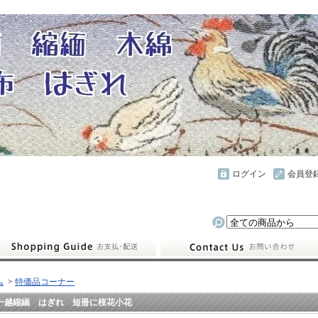
ログイン
会員登
ム
>
特価品コーナー
一越縮緬 はぎれ 短冊に桜花小花