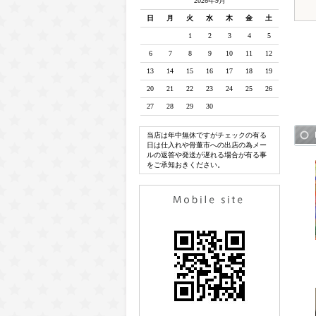
2026年9月
日
月
火
水
木
金
土
1
2
3
4
5
6
7
8
9
10
11
12
13
14
15
16
17
18
19
20
21
22
23
24
25
26
27
28
29
30
当店は年中無休ですがチェックの有る
日は仕入れや骨董市への出店の為メー
ルの返答や発送が遅れる場合が有る事
をご承知おきください。