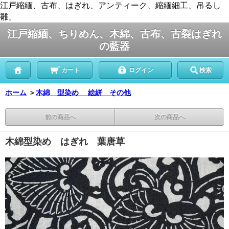
江戸縮緬、古布、はぎれ、アンティーク、縮緬細工、吊るし
雛、
江戸縮緬、ちりめん、木綿、古布、古裂はぎれ
の藍器
カート
ログイン
検索
ホーム
＞
木綿 型染め 絵絣 その他
前の商品へ
次の商品へ
木綿型染め はぎれ 葉唐草