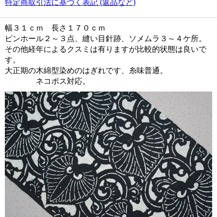
特定商取引法に基づく表記 (返品など)
幅３１ｃｍ 長さ１７０ｃｍ
ピンホール２～３点、縫い目針跡、ソメムラ３～４ケ所。
その他経年によるクスミは有りますが比較的状態は良いで
す。
大正期の木綿型染めのはぎれです、糸味普通。
ネコポス対応。