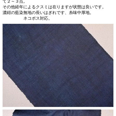
て２～３点。
その他経年によるクスミは在りますが状態は良いです。
濃紺の藍染無地の長いはぎれです、糸味中厚地。
ネコポス対応。