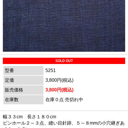
SOLD OUT
型番
5251
定価
3,800円(税込)
販売価格
3,800円(税込)
在庫数
在庫０点 売切れ中
幅３３cm 長さ１８０cm
ピンホール２～３点、縫い目針跡、５～８mmの小穴継ぎあ