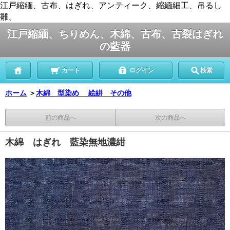
江戸縮緬、古布、はぎれ、アンティーク、縮緬細工、吊るし
雛、
江戸縮緬、ちりめん、木綿、古布、古裂はぎれ
の藍器
カート
ログイン
検索
ホーム
＞
木綿 型染め 絵絣 その他
前の商品へ
次の商品へ
木綿 はぎれ 藍染無地濃紺