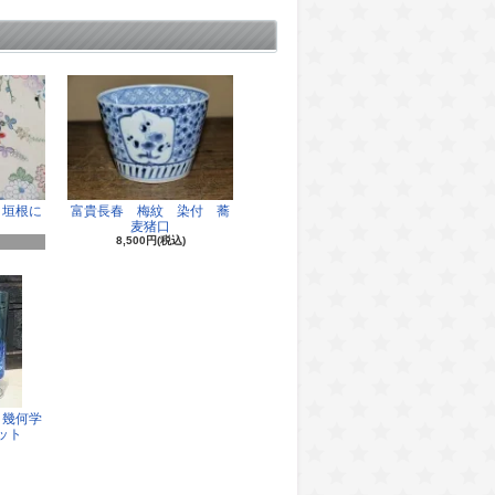
 垣根に
富貴長春 梅紋 染付 蕎
麦猪口
8,500円(税込)
 幾何学
ット