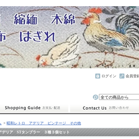
ログイン
会員登
ム
>
昭和レトロ アデリア ビンテージ その他
アデリア STタンブラー ３種３個セット