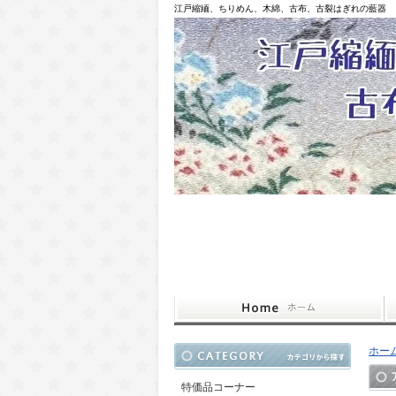
江戸縮緬、ちりめん、木綿、古布、古裂はぎれの藍器
ホー
特価品コーナー