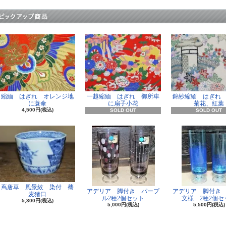
縮緬 はぎれ オレンジ地
一越縮緬 はぎれ 御所車
錦紗縮緬 はぎれ
に蓑傘
に扇子小花
菊花、紅葉
4,500円(税込)
SOLD OUT
SOLD OUT
蔦唐草 風景紋 染付 蕎
アデリア 脚付き パープ
アデリア 脚付き
麦猪口
ル2種2個セット
文様 2種2個セ
5,300円(税込)
5,000円(税込)
5,500円(税込)