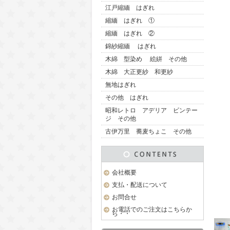
江戸縮緬 はぎれ
縮緬 はぎれ ①
縮緬 はぎれ ②
錦紗縮緬 はぎれ
木綿 型染め 絵絣 その他
木綿 大正更紗 和更紗
無地はぎれ
その他 はぎれ
昭和レトロ アデリア ビンテー
ジ その他
古伊万里 蕎麦ちょこ その他
会社概要
支払・配送について
お問合せ
お電話でのご注文はこちらか
ら・・