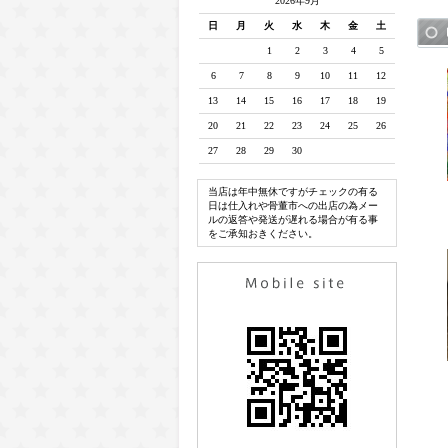
2026年9月
日
月
火
水
木
金
土
1
2
3
4
5
6
7
8
9
10
11
12
13
14
15
16
17
18
19
20
21
22
23
24
25
26
27
28
29
30
当店は年中無休ですがチェックの有る
日は仕入れや骨董市への出店の為メー
ルの返答や発送が遅れる場合が有る事
をご承知おきください。