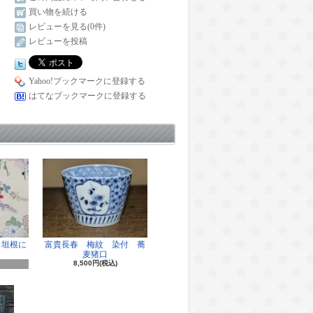
買い物を続ける
レビューを見る(0件)
レビューを投稿
Yahoo!ブックマークに登録する
はてなブックマークに登録する
 垣根に
富貴長春 梅紋 染付 蕎
麦猪口
8,500円(税込)