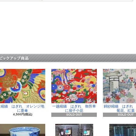
縮緬 はぎれ オレンジ地
一越縮緬 はぎれ 御所車
錦紗縮緬 はぎれ
に蓑傘
に扇子小花
菊花、紅葉
4,500円(税込)
SOLD OUT
SOLD OUT