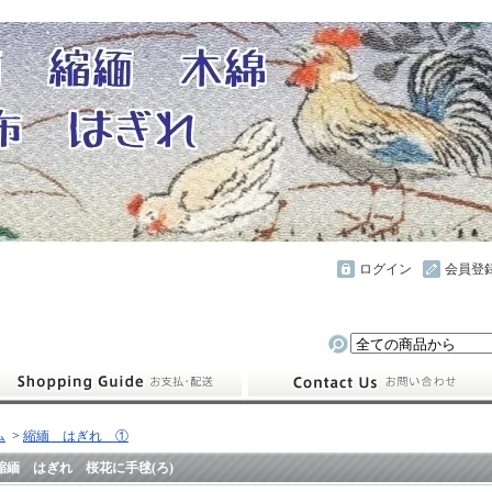
ログイン
会員登
ム
>
縮緬 はぎれ ①
縮緬 はぎれ 桜花に手毬(ろ)