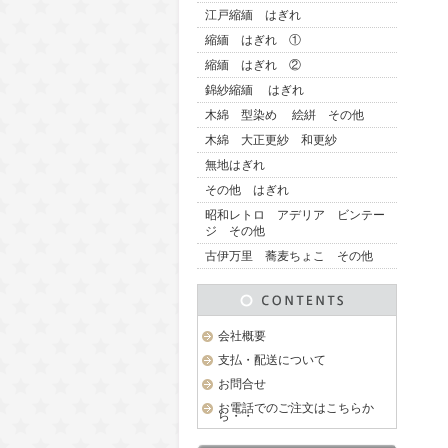
江戸縮緬 はぎれ
縮緬 はぎれ ①
縮緬 はぎれ ②
錦紗縮緬 はぎれ
木綿 型染め 絵絣 その他
木綿 大正更紗 和更紗
無地はぎれ
その他 はぎれ
昭和レトロ アデリア ビンテー
ジ その他
古伊万里 蕎麦ちょこ その他
会社概要
支払・配送について
お問合せ
お電話でのご注文はこちらか
ら・・