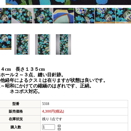
４cm 長さ１３５cm
ンホール２～３点、縫い目針跡。
の他経年によるクスミは在りますが状態は良いです。
正～昭和にかけての縮緬のはぎれです、正絹。
コポス対応。
型番
5318
販売価格
4,300円(税込)
在庫状況
残り 1点です
購入数