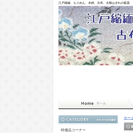
江戸縮緬、ちりめん、木綿、古布、古裂はぎれの藍器
ホー
特価品コーナー