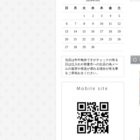
2026年9月
日
月
火
水
木
金
土
1
2
3
4
5
6
7
8
9
10
11
12
13
14
15
16
17
18
19
20
21
22
23
24
25
26
27
28
29
30
当店は年中無休ですがチェックの有る
日は仕入れや骨董市への出店の為メー
ルの返答や発送が遅れる場合が有る事
をご承知おきください。