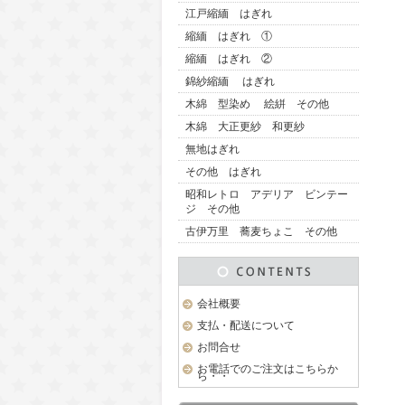
江戸縮緬 はぎれ
縮緬 はぎれ ①
縮緬 はぎれ ②
錦紗縮緬 はぎれ
木綿 型染め 絵絣 その他
木綿 大正更紗 和更紗
無地はぎれ
その他 はぎれ
昭和レトロ アデリア ビンテー
ジ その他
古伊万里 蕎麦ちょこ その他
会社概要
支払・配送について
お問合せ
お電話でのご注文はこちらか
ら・・