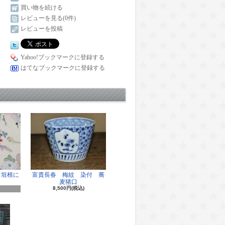
買い物を続ける
レビューを見る(0件)
レビューを投稿
Yahoo!ブックマークに登録する
はてなブックマークに登録する
 垣根に
富貴長春 梅紋 染付 蕎
麦猪口
8,500円(税込)