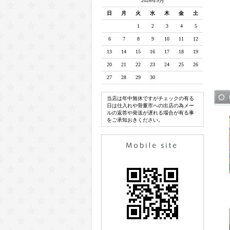
2026年9月
日
月
火
水
木
金
土
1
2
3
4
5
6
7
8
9
10
11
12
13
14
15
16
17
18
19
20
21
22
23
24
25
26
27
28
29
30
当店は年中無休ですがチェックの有る
日は仕入れや骨董市への出店の為メー
ルの返答や発送が遅れる場合が有る事
をご承知おきください。