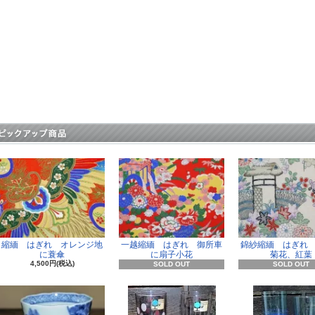
縮緬 はぎれ オレンジ地
一越縮緬 はぎれ 御所車
錦紗縮緬 はぎれ
に蓑傘
に扇子小花
菊花、紅葉
4,500円(税込)
SOLD OUT
SOLD OUT