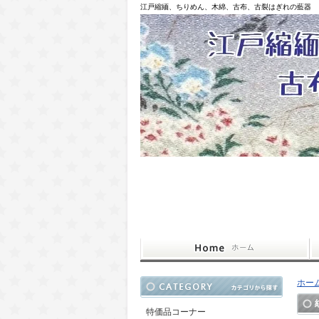
江戸縮緬、ちりめん、木綿、古布、古裂はぎれの藍器
ホー
特価品コーナー