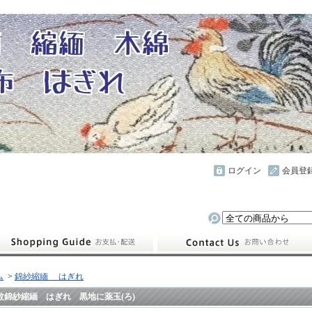
ログイン
会員登
ム
>
錦紗縮緬 はぎれ
紋錦紗縮緬 はぎれ 黒地に薬玉(ろ)