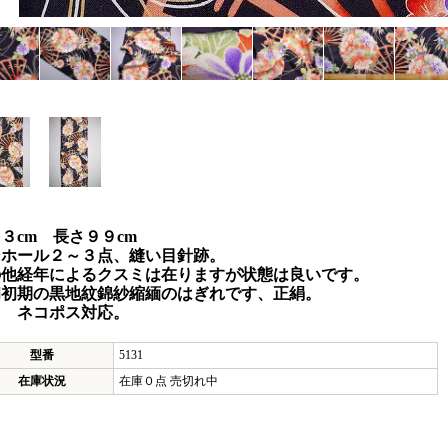
３cm 長さ９９cm
ンホール２～３点、縫い目針跡。
の他経年によるクスミは在りますが状態は良いです。
和初期の黒地紋錦紗縮緬のはぎれです、正絹。
コポス対応。
型番
5131
在庫状況
在庫０点 売切れ中