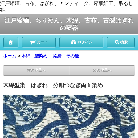
江戸縮緬、古布、はぎれ、アンティーク、縮緬細工、吊るし
雛、
江戸縮緬、ちりめん、木綿、古布、古裂はぎれ
の藍器
カート
ログイン
検索
ホーム
＞
木綿 型染め 絵絣 その他
前の商品へ
次の商品へ
木綿型染 はぎれ 分銅つなぎ両面染め