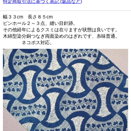
特定商取引法に基づく表記 (返品など)
幅３３cm 長さ８５cm
ピンホール２～３点、縫い目針跡。
その他経年によるクスミは在りますが状態は良いです。
木綿型染分銅つなぎ両面染めのはぎれです、糸味普通。
ネコポス対応。