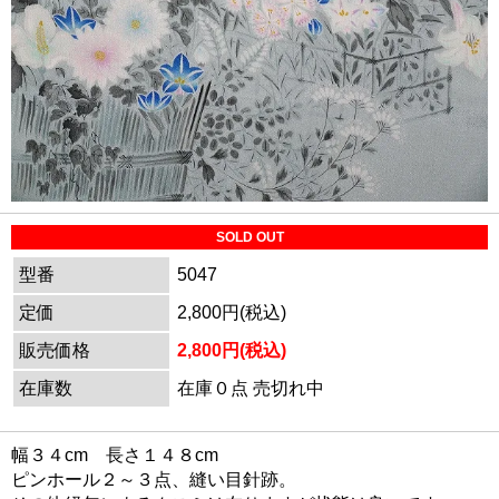
SOLD OUT
型番
5047
定価
2,800円(税込)
販売価格
2,800円(税込)
在庫数
在庫０点 売切れ中
幅３４cm 長さ１４８cm
ピンホール２～３点、縫い目針跡。