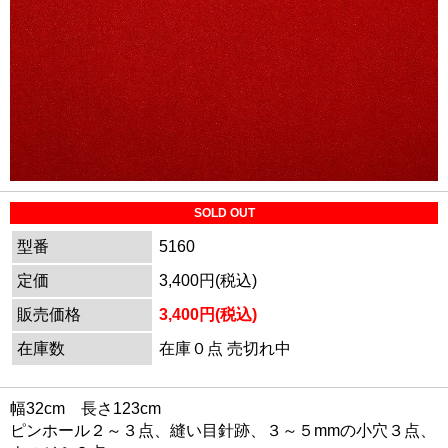
SOLD OUT
型番
5160
定価
3,400円(税込)
販売価格
3,400円(税込)
在庫数
在庫０点 売切れ中
幅32cm 長さ123cm
ピンホール２～３点、縫い目針跡、３～５mmの小穴３点、