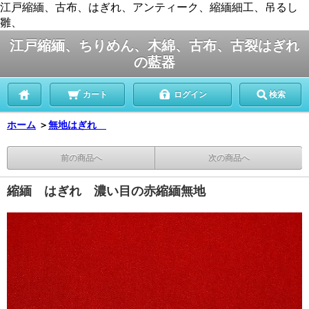
江戸縮緬、古布、はぎれ、アンティーク、縮緬細工、吊るし
雛、
江戸縮緬、ちりめん、木綿、古布、古裂はぎれ
の藍器
カート
ログイン
検索
ホーム
＞
無地はぎれ
前の商品へ
次の商品へ
縮緬 はぎれ 濃い目の赤縮緬無地