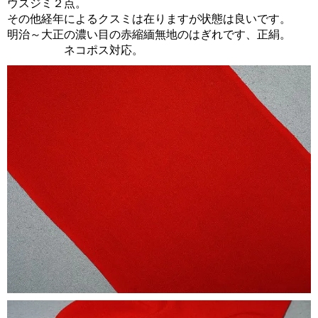
ウスジミ２点。
その他経年によるクスミは在りますが状態は良いです。
明治～大正の濃い目の赤縮緬無地のはぎれです、正絹。
ネコポス対応。