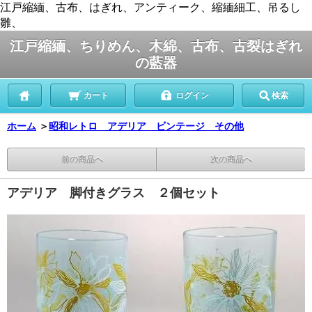
江戸縮緬、古布、はぎれ、アンティーク、縮緬細工、吊るし
雛、
江戸縮緬、ちりめん、木綿、古布、古裂はぎれ
の藍器
カート
ログイン
検索
ホーム
＞
昭和レトロ アデリア ビンテージ その他
前の商品へ
次の商品へ
アデリア 脚付きグラス ２個セット