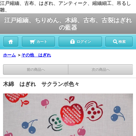
江戸縮緬、古布、はぎれ、アンティーク、縮緬細工、吊るし
雛、
江戸縮緬、ちりめん、木綿、古布、古裂はぎれ
の藍器
カート
ログイン
検索
ホーム
＞
その他 はぎれ
前の商品へ
次の商品へ
木綿 はぎれ サクランボ色々